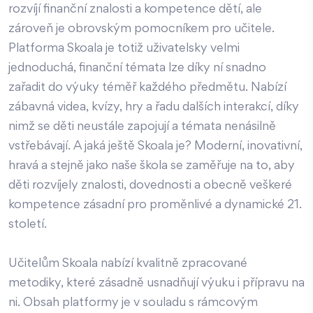
rozvíjí finanční znalosti a kompetence dětí, ale
zároveň je obrovským pomocníkem pro učitele.
Platforma Skoala je totiž uživatelsky velmi
jednoduchá, finanční témata lze díky ní snadno
zařadit do výuky téměř každého předmětu. Nabízí
zábavná videa, kvízy, hry a řadu dalších interakcí, díky
nimž se děti neustále zapojují a témata nenásilně
vstřebávají. A jaká ještě Skoala je? Moderní, inovativní,
hravá a stejně jako naše škola se zaměřuje na to, aby
děti rozvíjely znalosti, dovednosti a obecně veškeré
kompetence zásadní pro proměnlivé a dynamické 21.
století.
Učitelům Skoala nabízí kvalitně zpracované
metodiky, které zásadně usnadňují výuku i přípravu na
ni. Obsah platformy je v souladu s rámcovým