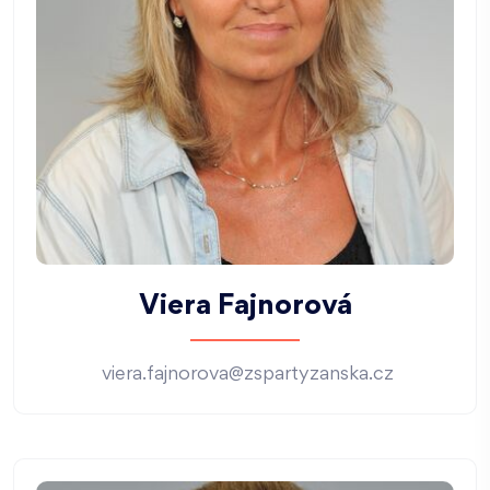
Viera Fajnorová
viera.fajnorova@zspartyzanska.cz