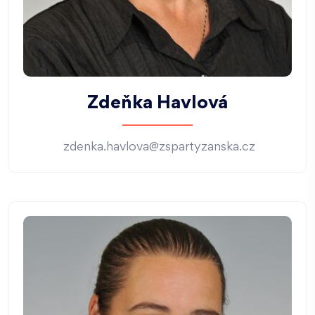
Zdeňka Havlová
zdenka.havlova@zspartyzanska.cz