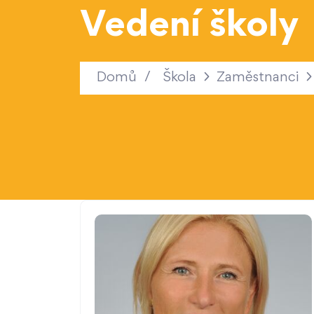
Vedení školy
Domů
/
Škola
Zaměstnanci